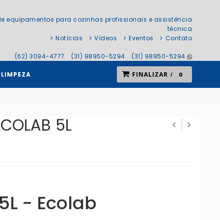
e equipamentos para cozinhas profissionais e assistência
técnica
Notícias
Vídeos
Eventos
Contato
(62) 3094-4777
(31) 98950-5294
(31) 98950-5294
 LIMPEZA
FINALIZAR
0
areas
ECOLAB 5L
 5L - Ecolab