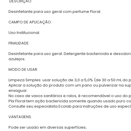
DESCRIÇÃO:
Desinfetante para uso geral com perfume Floral.
CAMPO DE APLICAÇÃO:
Uso Institucional.
FINALIDADE:
Desinfetante para uso geral. Detergente bactericida e desodoriz
azulejos.
MODO DE USAR:
Limpeza Simples: usar solução de 3,0 a 5,0% (de 30 a 50 mL do p
Aplicar a solução do produto com um pano ou pulverizar na supe
enxaguar.
No caso de vasos sanitários e ralos, é recomendável o uso do 
Plix Floral tem ação bactericida somente quando usado puro c
Consulte seu especialista Ecolab para instruções de uso especí
VANTAGENS:
Pode ser usado em diversas superfícies;