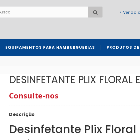
Venda d
EQUIPAMENTOS PARA HAMBURGUERIAS
PRODUTOS DE
Sanitização de alimentos, equipamentos e 
Produtos para lavadoras de louças profissionais
DESINFETANTE PLIX FLORAL 
Consulte-nos
Descrição
Desinfetante Plix Floral