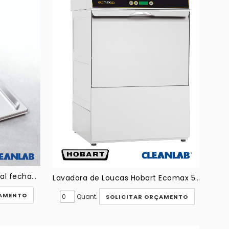
Cuba em aço inox gn Rational fechadas ou perfuradas
Lavadora de Loucas Hobart Ecomax 503
ÇAMENTO
Quant.
SOLICITAR ORÇAMENTO