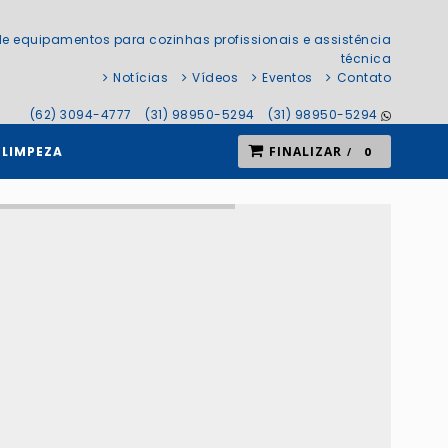
e equipamentos para cozinhas profissionais e assistência
técnica
Notícias
Vídeos
Eventos
Contato
(62) 3094-4777
(31) 98950-5294
(31) 98950-5294
 LIMPEZA
FINALIZAR
0
areas