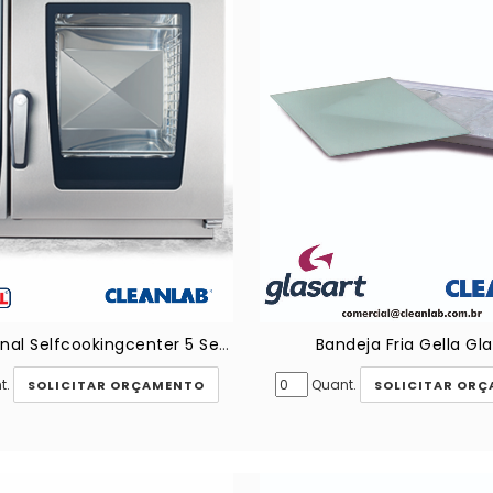
Novo Rational Selfcookingcenter 5 Senses xs
Bandeja Fria Gella Gla
t.
Quant.
SOLICITAR ORÇAMENTO
SOLICITAR OR