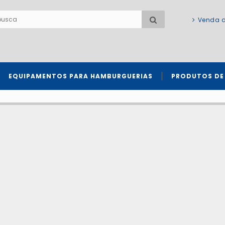
Venda d
EQUIPAMENTOS PARA HAMBURGUERIAS
PRODUTOS DE
Sanitização de alimentos, equipamentos e 
Produtos para lavadoras de louças profissionais