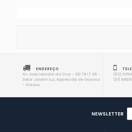
ENDEREÇO
TEL
Av Jose Leandro da Cruz - QD 79 LT 06 -
(62) 309
Setor Jardim Luz, Aparecida de Goiania
(31) 989
- Goiass
NEWSLETTER