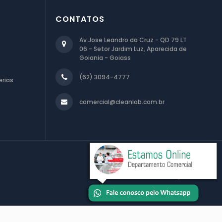
CONTATOS
Av Jose Leandro da Cruz - QD 79 LT
06 - Setor Jardim Luz, Aparecida de
Goiania - Goiass
(62) 3094-4777
rias
comercial@cleanlab.com.br
Desenvolvimento de Sites