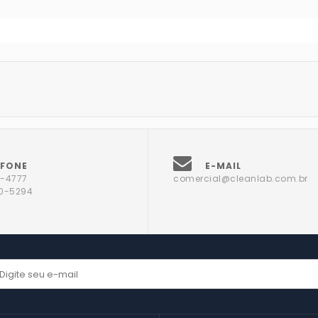
EFONE
E-MAIL
4-4777
comercial@cleanlab.com.br
50-5294