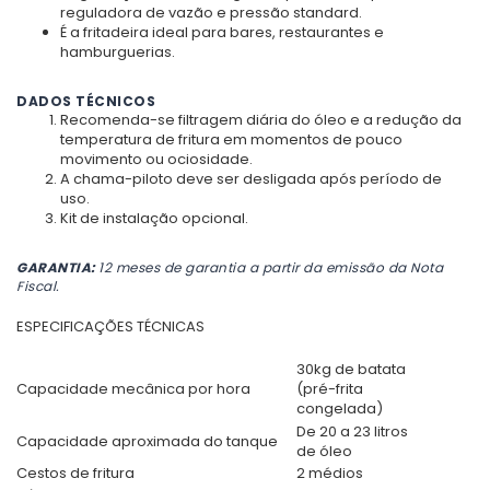
reguladora de vazão e pressão standard.
É a fritadeira ideal para bares, restaurantes e
hamburguerias.
DADOS TÉCNICOS
Recomenda-se filtragem diária do óleo e a redução da
temperatura de fritura em momentos de pouco
movimento ou ociosidade.
A chama-piloto deve ser desligada após período de
uso.
Kit de instalação opcional.
GARANTIA:
12 meses de garantia a partir da emissão da Nota
Fiscal.
ESPECIFICAÇÕES
TÉCNICAS
30kg de batata
Capacidade mecânica por hora
(pré-frita
congelada)
De 20 a 23 litros
Capacidade aproximada do tanque
de óleo
Cestos de fritura
2 médios