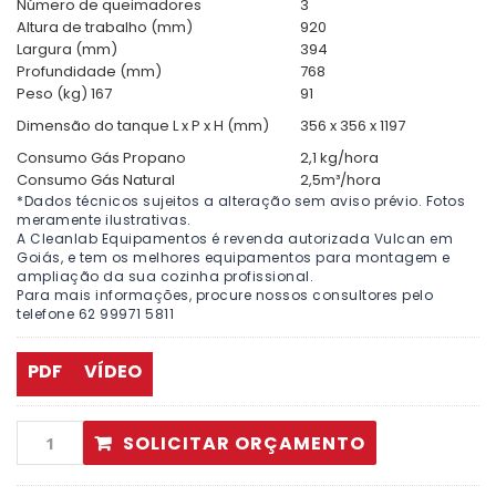
Número de queimadores
3
Altura de trabalho (mm)
920
Largura (mm)
394
Profundidade (mm)
768
Peso (kg) 167
91
Dimensão do tanque L x P x H (mm)
356 x 356 x 1197
Consumo Gás Propano
2,1 kg/hora
Consumo Gás Natural
2,5m³/hora
*Dados técnicos sujeitos a alteração sem aviso prévio. Fotos
meramente ilustrativas.
A Cleanlab Equipamentos é revenda autorizada Vulcan em
Goiás, e tem os melhores equipamentos para montagem e
ampliação da sua cozinha profissional.
Para mais informações, procure nossos consultores pelo
telefone 62 99971 5811
PDF
VÍDEO
SOLICITAR ORÇAMENTO